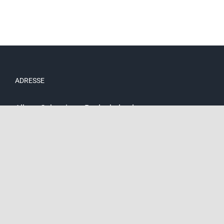
ADRESSE
Albert-Schweitzer-Realschule plus
Schulstraße 20a
67722 Winnweiler
KONTAKT
Telefon: (06302) 60991 -0
Fax: (06302) 60991 -20