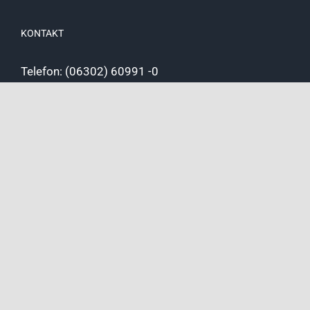
KONTAKT
Telefon: (06302) 60991 -0
Fax: (06302) 60991 -20
E-Mail: schulleitung@asrplus.de
AKTUELLES
Interesse eine AG anzubieten?
Schulbuchausleihe
Bilder Abschlussklassen